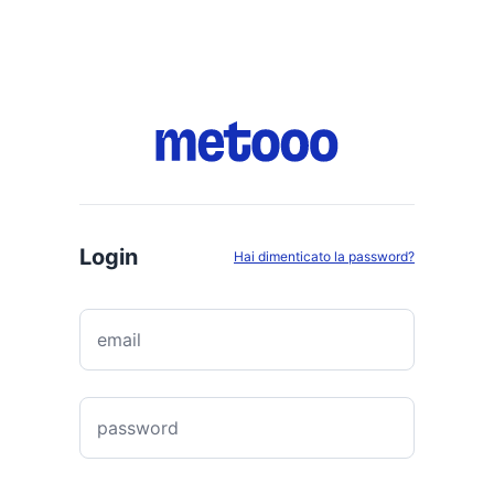
Login
Hai dimenticato la password?
email
password